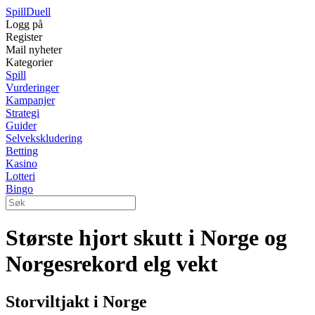
Spill
Duell
Logg på
Register
Mail nyheter
Kategorier
Spill
Vurderinger
Kampanjer
Strategi
Guider
Selvekskludering
Betting
Kasino
Lotteri
Bingo
Største hjort skutt i Norge og
Norgesrekord elg vekt
Storviltjakt i Norge