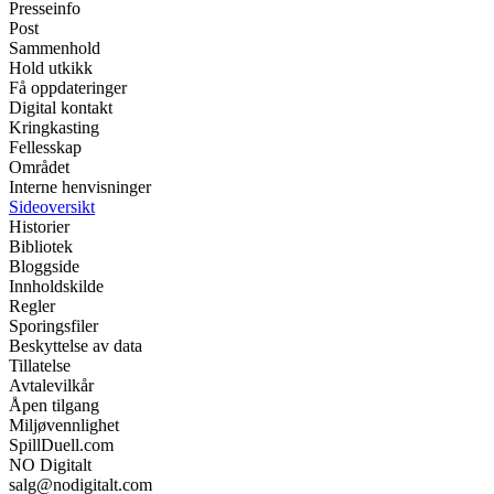
Presseinfo
Post
Sammenhold
Hold utkikk
Få oppdateringer
Digital kontakt
Kringkasting
Fellesskap
Området
Interne henvisninger
Sideoversikt
Historier
Bibliotek
Bloggside
Innholdskilde
Regler
Sporingsfiler
Beskyttelse av data
Tillatelse
Avtalevilkår
Åpen tilgang
Miljøvennlighet
SpillDuell.com
NO Digitalt
salg@nodigitalt.com