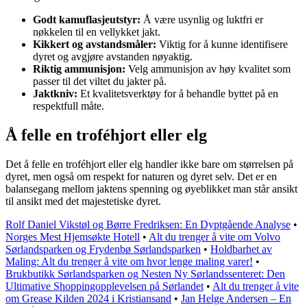
Godt kamuflasjeutstyr:
Å være usynlig og luktfri er
nøkkelen til en vellykket jakt.
Kikkert og avstandsmåler:
Viktig for å kunne identifisere
dyret og avgjøre avstanden nøyaktig.
Riktig ammunisjon:
Velg ammunisjon av høy kvalitet som
passer til det viltet du jakter på.
Jaktkniv:
Et kvalitetsverktøy for å behandle byttet på en
respektfull måte.
Å felle en troféhjort eller elg
Det å felle en troféhjort eller elg handler ikke bare om størrelsen på
dyret, men også om respekt for naturen og dyret selv. Det er en
balansegang mellom jaktens spenning og øyeblikket man står ansikt
til ansikt med det majestetiske dyret.
Rolf Daniel Vikstøl og Børre Fredriksen: En Dyptgående Analyse
•
Norges Mest Hjemsøkte Hotell
•
Alt du trenger å vite om Volvo
Sørlandsparken og Frydenbø Sørlandsparken
•
Holdbarhet av
Maling: Alt du trenger å vite om hvor lenge maling varer!
•
Brukbutikk Sørlandsparken og Nesten Ny Sørlandssenteret: Den
Ultimative Shoppingopplevelsen på Sørlandet
•
Alt du trenger å vite
om Grease Kilden 2024 i Kristiansand
•
Jan Helge Andersen – En