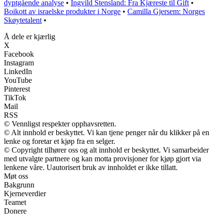
dyptgående analyse
•
Ingvild Stensland: Fra Kjæreste til Gift
•
Boikott av israelske produkter i Norge
•
Camilla Gjersem: Norges
Skøytetalent
•
Å dele er kjærlig
X
Facebook
Instagram
LinkedIn
YouTube
Pinterest
TikTok
Mail
RSS
© Vennligst respekter opphavsretten.
© Alt innhold er beskyttet. Vi kan tjene penger når du klikker på en
lenke og foretar et kjøp fra en selger.
© Copyright tilhører oss og alt innhold er beskyttet. Vi samarbeider
med utvalgte partnere og kan motta provisjoner for kjøp gjort via
lenkene våre. Uautorisert bruk av innholdet er ikke tillatt.
Møt oss
Bakgrunn
Kjerneverdier
Teamet
Donere