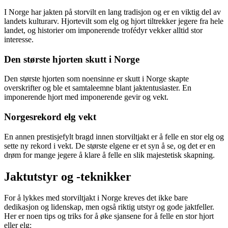
I Norge har jakten på storvilt en lang tradisjon og er en viktig del av
landets kulturarv. Hjortevilt som elg og hjort tiltrekker jegere fra hele
landet, og historier om imponerende trofédyr vekker alltid stor
interesse.
Den største hjorten skutt i Norge
Den største hjorten som noensinne er skutt i Norge skapte
overskrifter og ble et samtaleemne blant jaktentusiaster. En
imponerende hjort med imponerende gevir og vekt.
Norgesrekord elg vekt
En annen prestisjefylt bragd innen storviltjakt er å felle en stor elg og
sette ny rekord i vekt. De største elgene er et syn å se, og det er en
drøm for mange jegere å klare å felle en slik majestetisk skapning.
Jaktutstyr og -teknikker
For å lykkes med storviltjakt i Norge kreves det ikke bare
dedikasjon og lidenskap, men også riktig utstyr og gode jaktfeller.
Her er noen tips og triks for å øke sjansene for å felle en stor hjort
eller elg: