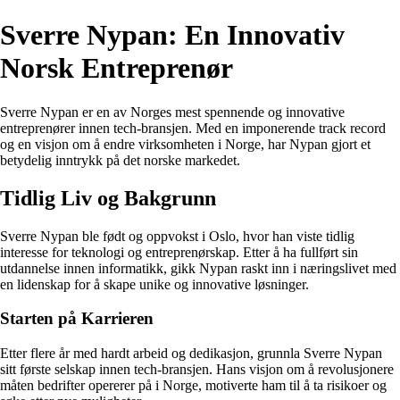
Sverre Nypan: En Innovativ
Norsk Entreprenør
Sverre Nypan er en av Norges mest spennende og innovative
entreprenører innen tech-bransjen. Med en imponerende track record
og en visjon om å endre virksomheten i Norge, har Nypan gjort et
betydelig inntrykk på det norske markedet.
Tidlig Liv og Bakgrunn
Sverre Nypan ble født og oppvokst i Oslo, hvor han viste tidlig
interesse for teknologi og entreprenørskap. Etter å ha fullført sin
utdannelse innen informatikk, gikk Nypan raskt inn i næringslivet med
en lidenskap for å skape unike og innovative løsninger.
Starten på Karrieren
Etter flere år med hardt arbeid og dedikasjon, grunnla Sverre Nypan
sitt første selskap innen tech-bransjen. Hans visjon om å revolusjonere
måten bedrifter opererer på i Norge, motiverte ham til å ta risikoer og