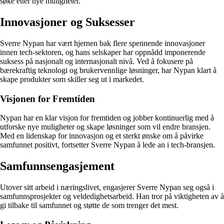
søke etter nye muligheter.
Innovasjoner og Suksesser
Sverre Nypan har vært hjernen bak flere spennende innovasjoner
innen tech-sektoren, og hans selskaper har oppnådd imponerende
suksess på nasjonalt og internasjonalt nivå. Ved å fokusere på
bærekraftig teknologi og brukervennlige løsninger, har Nypan klart å
skape produkter som skiller seg ut i markedet.
Visjonen for Fremtiden
Nypan har en klar visjon for fremtiden og jobber kontinuerlig med å
utforske nye muligheter og skape løsninger som vil endre bransjen.
Med en lidenskap for innovasjon og et sterkt ønske om å påvirke
samfunnet positivt, fortsetter Sverre Nypan å lede an i tech-bransjen.
Samfunnsengasjement
Utover sitt arbeid i næringslivet, engasjerer Sverre Nypan seg også i
samfunnsprosjekter og veldedighetsarbeid. Han tror på viktigheten av å
gi tilbake til samfunnet og støtte de som trenger det mest.