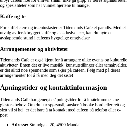
tilbyr cafeen noe for enhver smak. Ikke gå glipp av deres signaturretter
og spesialiteter som har vunnet hjertene til mange.
Kaffe og te
For kaffelskere og te-entusiaster er Tidemands Cafe et paradis. Med et
utvalg av ferskbrygget kaffe og eksklusive teer, kan du nyte en
avslappende stund i cafeens hyggelige omgivelser.
Arrangementer og aktiviteter
Tidemands Cafe er også kjent for å arrangere ulike events og kulturelle
aktiviteter. Enten det er live musikk, kunstutstillinger eller temakvelder,
er det alltid noe spennende som skjer på cafeen. Følg med på deres
arrangementer for å få med deg det siste!
Åpningstider og kontaktinformasjon
Tidemands Cafe har generøse åpningstider for å imøtekomme sine
gjesters behov. Om du har spørsmål, ønsker å booke bord eller rett og
slett vil si hei, er det bare å ta kontakt med cafeen på telefon eller e-
post.
Adresse:
Strandgata 20, 4500 Mandal