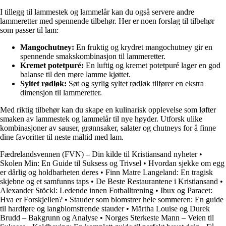
I tillegg til lammestek og lammelår kan du også servere andre
lammeretter med spennende tilbehør. Her er noen forslag til tilbehør
som passer til lam:
Mangochutney:
En fruktig og krydret mangochutney gir en
spennende smakskombinasjon til lammeretter.
Kremet potetpuré:
En luftig og kremet potetpuré lager en god
balanse til den møre lamme kjøttet.
Syltet rødløk:
Søt og syrlig syltet rødløk tilfører en ekstra
dimensjon til lammeretter.
Med riktig tilbehør kan du skape en kulinarisk opplevelse som løfter
smaken av lammestek og lammelår til nye høyder. Utforsk ulike
kombinasjoner av sauser, grønnsaker, salater og chutneys for å finne
dine favoritter til neste måltid med lam.
Fædrelandsvennen (FVN) – Din kilde til Kristiansand nyheter
•
Skolen Min: En Guide til Suksess og Trivsel
•
Hvordan sjekke om egg
er dårlig og holdbarheten deres
•
Finn Matre Langeland: En tragisk
skjebne og et samfunns taps
•
De Beste Restaurantene i Kristiansand
•
Alexander Stöckl: Ledende innen Fotballtrening
•
Ibux og Paracet:
Hva er Forskjellen?
•
Stauder som blomstrer hele sommeren: En guide
til hardføre og langblomstrende stauder
•
Märtha Louise og Durek
Brudd – Bakgrunn og Analyse
•
Norges Sterkeste Mann – Veien til