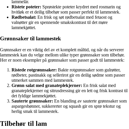
lammelår.
Ristete poteter:
Sprøstekte poteter krydret med rosmarin og
hvitløk er et deilig tilbehør som passer perfekt til lammestek.
Rødbetsalat:
En frisk og søt rødbetsalat med fetaost og
valnøtter gir en spennende smakskontrast til det møre
lammekjøttet.
Grønnsaker til lammestek
Grønnsaker er en viktig del av et komplett måltid, og når du serverer
lammestek kan du velge mellom ulike typer grønnsaker som tilbehør.
Her er noen eksempler på grønnsaker som passer godt til lammestek:
Ristede rotgrønnsaker:
Bakte rotgrønnsaker som gulrøtter,
rødbeter, pastinakk og sellerirot gir en deilig sødme som passer
utmerket sammen med lammestek.
Grønn salat med granateplekjerner:
En frisk salat med
granateplekjerner og sitrusdressing gir en lett og frisk kontrast til
det fyldige lammekjøttet.
Sauterte grønnsaker:
En blanding av sauterte grønnsaker som
aspargesbønner, sukkererter og squash gir en sprø tekstur og
herlig smak til lammestek.
Tilbehør til lam