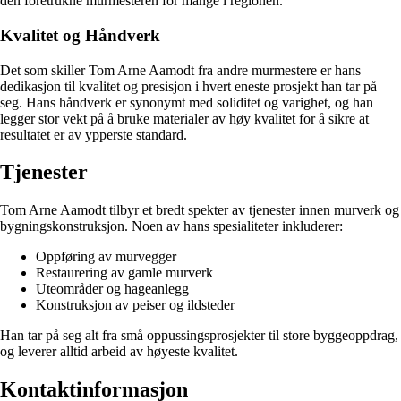
den foretrukne murmesteren for mange i regionen.
Kvalitet og Håndverk
Det som skiller Tom Arne Aamodt fra andre murmestere er hans
dedikasjon til kvalitet og presisjon i hvert eneste prosjekt han tar på
seg. Hans håndverk er synonymt med soliditet og varighet, og han
legger stor vekt på å bruke materialer av høy kvalitet for å sikre at
resultatet er av ypperste standard.
Tjenester
Tom Arne Aamodt tilbyr et bredt spekter av tjenester innen murverk og
bygningskonstruksjon. Noen av hans spesialiteter inkluderer:
Oppføring av murvegger
Restaurering av gamle murverk
Uteområder og hageanlegg
Konstruksjon av peiser og ildsteder
Han tar på seg alt fra små oppussingsprosjekter til store byggeoppdrag,
og leverer alltid arbeid av høyeste kvalitet.
Kontaktinformasjon