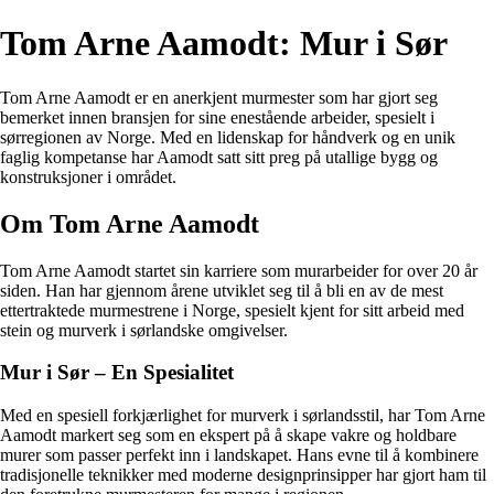
Tom Arne Aamodt: Mur i Sør
Tom Arne Aamodt er en anerkjent murmester som har gjort seg
bemerket innen bransjen for sine enestående arbeider, spesielt i
sørregionen av Norge. Med en lidenskap for håndverk og en unik
faglig kompetanse har Aamodt satt sitt preg på utallige bygg og
konstruksjoner i området.
Om Tom Arne Aamodt
Tom Arne Aamodt startet sin karriere som murarbeider for over 20 år
siden. Han har gjennom årene utviklet seg til å bli en av de mest
ettertraktede murmestrene i Norge, spesielt kjent for sitt arbeid med
stein og murverk i sørlandske omgivelser.
Mur i Sør – En Spesialitet
Med en spesiell forkjærlighet for murverk i sørlandsstil, har Tom Arne
Aamodt markert seg som en ekspert på å skape vakre og holdbare
murer som passer perfekt inn i landskapet. Hans evne til å kombinere
tradisjonelle teknikker med moderne designprinsipper har gjort ham til