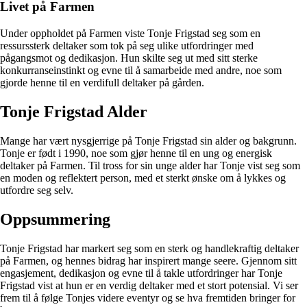
Livet på Farmen
Under oppholdet på Farmen viste Tonje Frigstad seg som en
ressurssterk deltaker som tok på seg ulike utfordringer med
pågangsmot og dedikasjon. Hun skilte seg ut med sitt sterke
konkurranseinstinkt og evne til å samarbeide med andre, noe som
gjorde henne til en verdifull deltaker på gården.
Tonje Frigstad Alder
Mange har vært nysgjerrige på Tonje Frigstad sin alder og bakgrunn.
Tonje er født i 1990, noe som gjør henne til en ung og energisk
deltaker på Farmen. Til tross for sin unge alder har Tonje vist seg som
en moden og reflektert person, med et sterkt ønske om å lykkes og
utfordre seg selv.
Oppsummering
Tonje Frigstad har markert seg som en sterk og handlekraftig deltaker
på Farmen, og hennes bidrag har inspirert mange seere. Gjennom sitt
engasjement, dedikasjon og evne til å takle utfordringer har Tonje
Frigstad vist at hun er en verdig deltaker med et stort potensial. Vi ser
frem til å følge Tonjes videre eventyr og se hva fremtiden bringer for