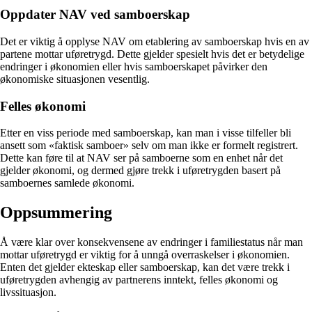
Oppdater NAV ved samboerskap
Det er viktig å opplyse NAV om etablering av samboerskap hvis en av
partene mottar uføretrygd. Dette gjelder spesielt hvis det er betydelige
endringer i økonomien eller hvis samboerskapet påvirker den
økonomiske situasjonen vesentlig.
Felles økonomi
Etter en viss periode med samboerskap, kan man i visse tilfeller bli
ansett som «faktisk samboer» selv om man ikke er formelt registrert.
Dette kan føre til at NAV ser på samboerne som en enhet når det
gjelder økonomi, og dermed gjøre trekk i uføretrygden basert på
samboernes samlede økonomi.
Oppsummering
Å være klar over konsekvensene av endringer i familiestatus når man
mottar uføretrygd er viktig for å unngå overraskelser i økonomien.
Enten det gjelder ekteskap eller samboerskap, kan det være trekk i
uføretrygden avhengig av partnerens inntekt, felles økonomi og
livssituasjon.