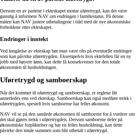
Dersom en av partene i ekteskapet mottar uføretrygd, kan det være
gunstig å informere NAV om endringen i familiestatus. På denne
måten kan NAV justere utbetalingene i tråd med de nye økonomiske
forholdene etter ekteskapet.
Endringer i inntekt
Ved inngåelse av ekteskap bør man være obs på eventuelle endringer
som kan påvirke uføretrygden. Eksempelvis hvis ektefellen får en ny
jobb med høyere lønn, kan dette få konsekvenser for den totale
økonomien til husholdningen.
Uføretrygd og samboerskap
Når det kommer til uføretrygd og samboerskap, er reglene litt
annerledes enn ved ekteskap. Samboerskap kan også medføre trekk i
uføretrygden, spesielt hvis samboerne har felles økonomi.
NAV vil se på den samlede økonomien til samboerne for å vurdere om
det skal gjøres trekk i uføretrygden. Dersom samboerne deler på
økonomiske forpliktelser og har en felles husholdning, kan dette
påvirke den totale summen som blir utbetalt i uføretrygd.