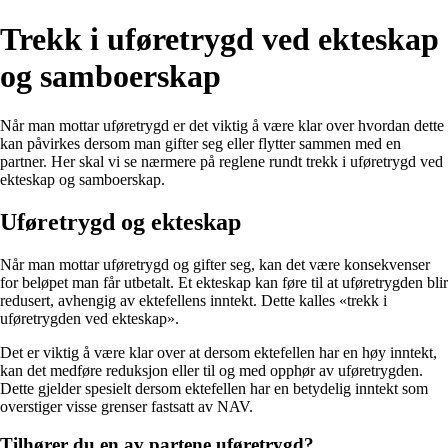
Trekk i uføretrygd ved ekteskap
og samboerskap
Når man mottar uføretrygd er det viktig å være klar over hvordan dette
kan påvirkes dersom man gifter seg eller flytter sammen med en
partner. Her skal vi se nærmere på reglene rundt trekk i uføretrygd ved
ekteskap og samboerskap.
Uføretrygd og ekteskap
Når man mottar uføretrygd og gifter seg, kan det være konsekvenser
for beløpet man får utbetalt. Et ekteskap kan føre til at uføretrygden blir
redusert, avhengig av ektefellens inntekt. Dette kalles «trekk i
uføretrygden ved ekteskap».
Det er viktig å være klar over at dersom ektefellen har en høy inntekt,
kan det medføre reduksjon eller til og med opphør av uføretrygden.
Dette gjelder spesielt dersom ektefellen har en betydelig inntekt som
overstiger visse grenser fastsatt av NAV.
Tilhører du en av partene uføretrygd?