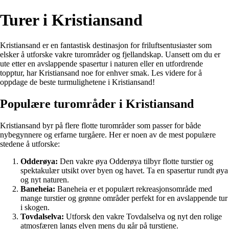
Turer i Kristiansand
Kristiansand er en fantastisk destinasjon for friluftsentusiaster som
elsker å utforske vakre turområder og fjellandskap. Uansett om du er
ute etter en avslappende spasertur i naturen eller en utfordrende
topptur, har Kristiansand noe for enhver smak. Les videre for å
oppdage de beste turmulighetene i Kristiansand!
Populære turområder i Kristiansand
Kristiansand byr på flere flotte turområder som passer for både
nybegynnere og erfarne turgåere. Her er noen av de mest populære
stedene å utforske:
Odderøya:
Den vakre øya Odderøya tilbyr flotte turstier og
spektakulær utsikt over byen og havet. Ta en spasertur rundt øya
og nyt naturen.
Baneheia:
Baneheia er et populært rekreasjonsområde med
mange turstier og grønne områder perfekt for en avslappende tur
i skogen.
Tovdalselva:
Utforsk den vakre Tovdalselva og nyt den rolige
atmosfæren langs elven mens du går på turstiene.