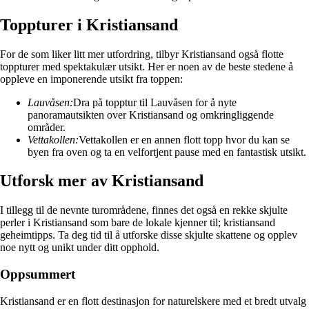
Toppturer i Kristiansand
For de som liker litt mer utfordring, tilbyr Kristiansand også flotte
toppturer med spektakulær utsikt. Her er noen av de beste stedene å
oppleve en imponerende utsikt fra toppen:
Lauvåsen:
Dra på topptur til Lauvåsen for å nyte
panoramautsikten over Kristiansand og omkringliggende
områder.
Vettakollen:
Vettakollen er en annen flott topp hvor du kan se
byen fra oven og ta en velfortjent pause med en fantastisk utsikt.
Utforsk mer av Kristiansand
I tillegg til de nevnte turområdene, finnes det også en rekke skjulte
perler i Kristiansand som bare de lokale kjenner til; kristiansand
geheimtipps. Ta deg tid til å utforske disse skjulte skattene og opplev
noe nytt og unikt under ditt opphold.
Oppsummert
Kristiansand er en flott destinasjon for naturelskere med et bredt utvalg