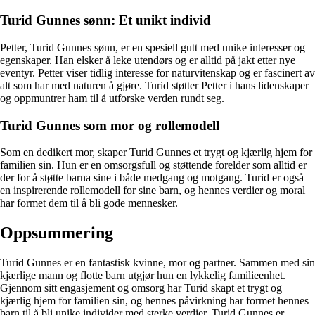
Turid Gunnes sønn: Et unikt individ
Petter, Turid Gunnes sønn, er en spesiell gutt med unike interesser og
egenskaper. Han elsker å leke utendørs og er alltid på jakt etter nye
eventyr. Petter viser tidlig interesse for naturvitenskap og er fascinert av
alt som har med naturen å gjøre. Turid støtter Petter i hans lidenskaper
og oppmuntrer ham til å utforske verden rundt seg.
Turid Gunnes som mor og rollemodell
Som en dedikert mor, skaper Turid Gunnes et trygt og kjærlig hjem for
familien sin. Hun er en omsorgsfull og støttende forelder som alltid er
der for å støtte barna sine i både medgang og motgang. Turid er også
en inspirerende rollemodell for sine barn, og hennes verdier og moral
har formet dem til å bli gode mennesker.
Oppsummering
Turid Gunnes er en fantastisk kvinne, mor og partner. Sammen med sin
kjærlige mann og flotte barn utgjør hun en lykkelig familieenhet.
Gjennom sitt engasjement og omsorg har Turid skapt et trygt og
kjærlig hjem for familien sin, og hennes påvirkning har formet hennes
barn til å bli unike individer med sterke verdier. Turid Gunnes er