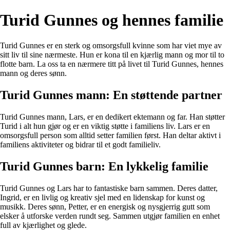
Turid Gunnes og hennes familie
Turid Gunnes er en sterk og omsorgsfull kvinne som har viet mye av
sitt liv til sine nærmeste. Hun er kona til en kjærlig mann og mor til to
flotte barn. La oss ta en nærmere titt på livet til Turid Gunnes, hennes
mann og deres sønn.
Turid Gunnes mann: En støttende partner
Turid Gunnes mann, Lars, er en dedikert ektemann og far. Han støtter
Turid i alt hun gjør og er en viktig støtte i familiens liv. Lars er en
omsorgsfull person som alltid setter familien først. Han deltar aktivt i
familiens aktiviteter og bidrar til et godt familieliv.
Turid Gunnes barn: En lykkelig familie
Turid Gunnes og Lars har to fantastiske barn sammen. Deres datter,
Ingrid, er en livlig og kreativ sjel med en lidenskap for kunst og
musikk. Deres sønn, Petter, er en energisk og nysgjerrig gutt som
elsker å utforske verden rundt seg. Sammen utgjør familien en enhet
full av kjærlighet og glede.