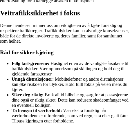
etterforskning for å kartlegge årsaken til kollisjonen.
Veitrafikksikkerhet i fokus
Denne hendelsen minner oss om viktigheten av å kjøre forsiktig og
respektere trafikkregler. Trafikkulykker kan ha alvorlige konsekvenser,
både for de direkte involverte og deres familier, samt for samfunnet
som helhet.
Råd for sikker kjøring
Følg fartsgrensene:
Hastighet er en av de vanligste årsakene til
trafikkulykker. Vær oppmerksom på skiltingen og hold deg til
gjeldende fartsgrenser.
Unngå distraksjoner:
Mobiltelefoner og andre distraksjoner
kan øke risikoen for ulykker. Hold fullt fokus på veien mens du
kjører.
Sikre deg riktig:
Bruk alltid bilbelte og sørg for at passasjerene
dine også er riktig sikret. Dette kan redusere skadeomfanget ved
en eventuell kollisjon.
Ta hensyn til værforhold:
Vær ekstra forsiktig når
værforholdene er utfordrende, som ved regn, snø eller glatt føre.
Tilpass kjøringen etter forholdene.