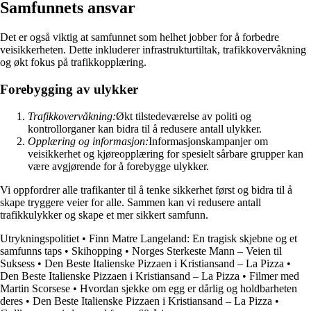
Samfunnets ansvar
Det er også viktig at samfunnet som helhet jobber for å forbedre
veisikkerheten. Dette inkluderer infrastrukturtiltak, trafikkovervåkning
og økt fokus på trafikkopplæring.
Forebygging av ulykker
Trafikkovervåkning:
Økt tilstedeværelse av politi og
kontrollorganer kan bidra til å redusere antall ulykker.
Opplæring og informasjon:
Informasjonskampanjer om
veisikkerhet og kjøreopplæring for spesielt sårbare grupper kan
være avgjørende for å forebygge ulykker.
Vi oppfordrer alle trafikanter til å tenke sikkerhet først og bidra til å
skape tryggere veier for alle. Sammen kan vi redusere antall
trafikkulykker og skape et mer sikkert samfunn.
Utrykningspolitiet
•
Finn Matre Langeland: En tragisk skjebne og et
samfunns taps
•
Skihopping
•
Norges Sterkeste Mann – Veien til
Suksess
•
Den Beste Italienske Pizzaen i Kristiansand – La Pizza
•
Den Beste Italienske Pizzaen i Kristiansand – La Pizza
•
Filmer med
Martin Scorsese
•
Hvordan sjekke om egg er dårlig og holdbarheten
deres
•
Den Beste Italienske Pizzaen i Kristiansand – La Pizza
•