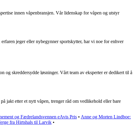
pertise innen våpenbransjen. Vår lidenskap for våpen og utstyr
 erfaren jeger eller nybegynner sportskytter, har vi noe for enhver
og skreddersydde løsninger. Vårt team av eksperter er dedikert til å
på jakt etter et nytt våpen, trenger råd om vedlikehold eller bare
ment og Fædrelandsvennen eAvis Pris
•
Anne og Morten Lindboe:
ferge fra Hirtshals til Larvik
•