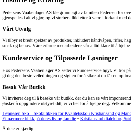
Pedersens Vaabenlager AS ble grunnlagt av familien Pedersen for over
gjenspeiles i alt vi gjør, og vi streber alltid etter å være i forkant me
Vårt Utvalg
Vi tilbyr et bredt spekter av produkter, inkludert håndvåpen, rifler, h
smak og behov. Våre erfarne medarbeidere står alltid klare til å hjelpe
Kundeservice og Tilpassede Løsninger
Hos Pedersens Vaabenlager AS setter vi kundeservice høyt. Vi tror p
gi deg den beste veiledningen og støtten for å sikre at du får en optim
Besøk Vår Butikk
Vi inviterer deg til å besøke vår butikk, der du kan se vårt imponerende
ønsker å oppgradere utstyret ditt, er vi her for å hjelpe deg. Velkomm
Tønnesen Sko – Skobutikken for Kvalitetssko i Kristiansand og Man
Et nærmere blikk på deres liv og familie
•
Kristiansand dialekt og Sør
Å dele er kjærlig