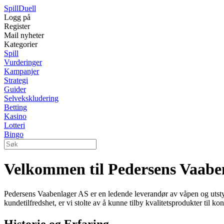
Spill
Duell
Logg på
Register
Mail nyheter
Kategorier
Spill
Vurderinger
Kampanjer
Strategi
Guider
Selvekskludering
Betting
Kasino
Lotteri
Bingo
Velkommen til Pedersens Vaabe
Pedersens Vaabenlager AS er en ledende leverandør av våpen og utstyr i
kundetilfredshet, er vi stolte av å kunne tilby kvalitetsprodukter til ko
Historie og Erfaring