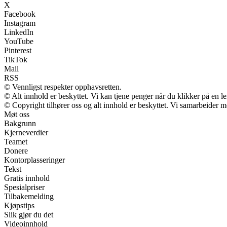
X
Facebook
Instagram
LinkedIn
YouTube
Pinterest
TikTok
Mail
RSS
© Vennligst respekter opphavsretten.
© Alt innhold er beskyttet. Vi kan tjene penger når du klikker på en len
© Copyright tilhører oss og alt innhold er beskyttet. Vi samarbeider me
Møt oss
Bakgrunn
Kjerneverdier
Teamet
Donere
Kontorplasseringer
Tekst
Gratis innhold
Spesialpriser
Tilbakemelding
Kjøpstips
Slik gjør du det
Videoinnhold