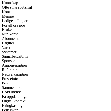
Kunnskap
Ofte stilte spørsmål
Kontakt
Mening
Ledige stillinger
Fortell oss noe
Bruker
Min konto
Abonnement
Utgifter
Varer
Systemer
Samarbeidsform
Sponsor
Annonsepartner
Refererer
Nettverkspartner
Presseinfo
Post
Sammenhold
Hold utkikk
Få oppdateringer
Digital kontakt
Kringkasting
Fellesskap