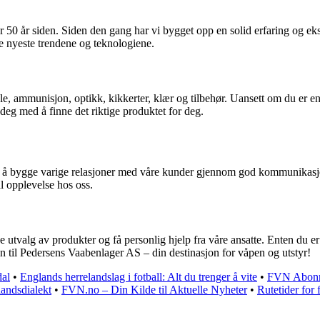
 50 år siden. Siden den gang har vi bygget opp en solid erfaring og eks
d de nyeste trendene og teknologiene.
agle, ammunisjon, optikk, kikkerter, klær og tilbehør. Uansett om du er en
 deg med å finne det riktige produktet for deg.
å å bygge varige relasjoner med våre kunder gjennom god kommunikasjon 
al opplevelse hos oss.
 utvalg av produkter og få personlig hjelp fra våre ansatte. Enten du er 
en til Pedersens Vaabenlager AS – din destinasjon for våpen og utstyr!
dal
•
Englands herrelandslag i fotball: Alt du trenger å vite
•
FVN Abonne
landsdialekt
•
FVN.no – Din Kilde til Aktuelle Nyheter
•
Rutetider for 