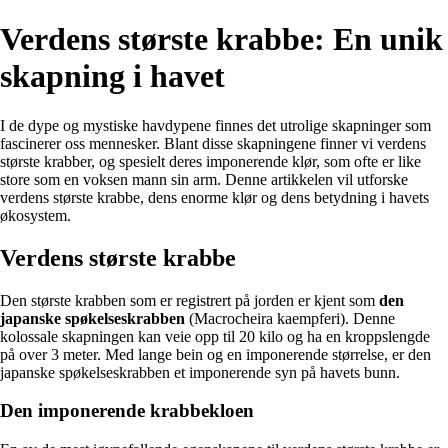
Verdens største krabbe: En unik
skapning i havet
I de dype og mystiske havdypene finnes det utrolige skapninger som
fascinerer oss mennesker. Blant disse skapningene finner vi verdens
største krabber, og spesielt deres imponerende klør, som ofte er like
store som en voksen mann sin arm. Denne artikkelen vil utforske
verdens største krabbe, dens enorme klør og dens betydning i havets
økosystem.
Verdens største krabbe
Den største krabben som er registrert på jorden er kjent som
den
japanske spøkelseskrabben
(Macrocheira kaempferi). Denne
kolossale skapningen kan veie opp til 20 kilo og ha en kroppslengde
på over 3 meter. Med lange bein og en imponerende størrelse, er den
japanske spøkelseskrabben et imponerende syn på havets bunn.
Den imponerende krabbekloen