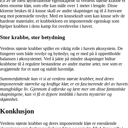
En av de mest iøynefallende egenskapene til verdens største krabbe er
dens enorme klør, som ofte kan måle over 1 meter i lengde. Disse
klorene brukes til å knuse skall av andre skapninger og til å forsvare
seg mot potensielle rovdyr. Med en knusekraft som kan knuse selv de
hardeste materialer, er krabbekloen en imponerende egenskap som
hjelper krabben i dens kamp for overlevelse i havet.
Stor krabbe, stor betydning
Verdens største krabber spiller en viktig rolle i havets økosystem. De
fungerer som både rovdyr og byttedyr, og er med på å opprettholde
balansen i økosystemet. Ved å jakte på mindre skapninger bidrar
krabbene til å regulere bestandene av andre marine arter, noe som er
avgjørende for et sunt og stabilt havmiljø.
Sammenfattende kan vi si at verdens største krabber, med deres
imponerende størrelse og kraftige klør, er en fascinerende del av havets
mangfoldige liv. Gjennom å utforske og lære mer om disse fantastiske
skapningene, kan vi få et dypere innblikk i havets mysterier og
skjønnhet.
Konklusjon
Verdens største krabber og deres imponerende klør er enestående