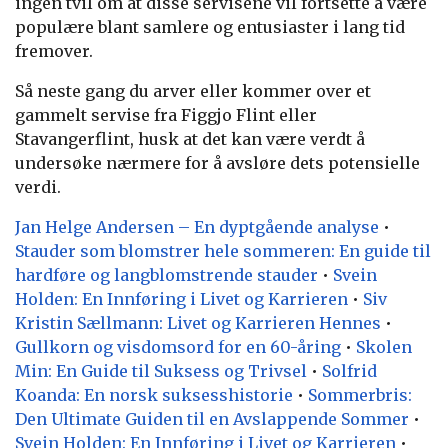
ingen tvil om at disse servisene vil fortsette å være
populære blant samlere og entusiaster i lang tid
fremover.
Så neste gang du arver eller kommer over et
gammelt servise fra Figgjo Flint eller
Stavangerflint, husk at det kan være verdt å
undersøke nærmere for å avsløre dets potensielle
verdi.
Jan Helge Andersen – En dyptgående analyse
•
Stauder som blomstrer hele sommeren: En guide til
hardføre og langblomstrende stauder
•
Svein
Holden: En Innføring i Livet og Karrieren
•
Siv
Kristin Sællmann: Livet og Karrieren Hennes
•
Gullkorn og visdomsord for en 60-åring
•
Skolen
Min: En Guide til Suksess og Trivsel
•
Solfrid
Koanda: En norsk suksesshistorie
•
Sommerbris:
Den Ultimate Guiden til en Avslappende Sommer
•
Svein Holden: En Innføring i Livet og Karrieren
•