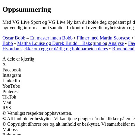
Oppsummering
Med VG Live Sport og VG Live Ny kan du holde deg oppdatert på det sis
nødvendig informasjon i sanntid. Ta kontroll over din nyhetsstrøm og
Oscar Bobb – En master innen Bobb
•
Filmer med Martin Scorsese
•
Bobb
•
Märtha Louise og Durek Brudd – Bakgrunn og Analyse
•
Fæd
Hvordan sjekke om egg er dårlig og holdbarheten deres
•
Rhododendro
Å dele er kjærlig
X
Facebook
Instagram
LinkedIn
YouTube
Pinterest
TikTok
Mail
RSS
© Vennligst respekter opphavsretten.
© Alt innhold er beskyttet. Vi kan tjene penger når du klikker på en len
© Copyright tilhører oss og alt innhold er beskyttet. Vi samarbeider me
Møt oss
Bakgrunn