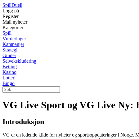
Spill
Duell
Logg på
Register
Mail nyheter
Kategorier
Spill
Vurderinger
Kampanjer
Strategi
Guider
Selvekskludering
Betting
Kasino
Lotteri
Bingo
VG Live Sport og VG Live Ny: En
Introduksjon
VG er en ledende kilde for nyheter og sportsoppdateringer i Norge. M