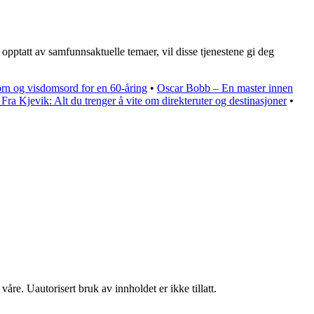
pptatt av samfunnsaktuelle temaer, vil disse tjenestene gi deg
rn og visdomsord for en 60-åring
•
Oscar Bobb – En master innen
 Fra Kjevik: Alt du trenger å vite om direkteruter og destinasjoner
•
åre. Uautorisert bruk av innholdet er ikke tillatt.