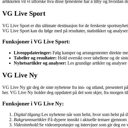
artikkelen vil vi utforske hva disse tjenestene har å tilby og hvordan 
VG Live Sport
VG Live Sport er din ultimate destinasjon for de ferskeste sportsnyhete
VG Live Sport kan du følge med på resultater, statistikker og analyser 
Funksjoner i VG Live Sport:
Liveoppdateringer:
Følg kamper og arrangementer direkte med
Tabeller og resultater:
Hold oversikt over tabellene og de siste 
Nyhetsartikler og analyser:
Les grundige artikler og analyser
VG Live Ny
VG Live Ny gir deg de siste nyhetene fra inn- og utland, presentert på 
her. VG Live Ny holder deg oppdatert på det som skjer, fra morgen til
Funksjoner i VG Live Ny:
Digital tilgang:
Les nyhetene når som helst, hvor som helst på d
Bakgrunnsartikler:
Få dypere innsikt i aktuelle temaer gjennom
Videoinnhold:
Se videoreportasjer og intervjuer som gir deg en v