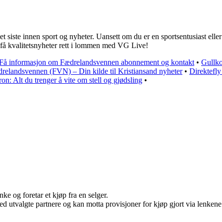
te innen sport og nyheter. Uansett om du er en sportsentusiast eller o
 få kvalitetsnyheter rett i lommen med VG Live!
Få informasjon om Fædrelandsvennen abonnement og kontakt
•
Gullko
relandsvennen (FVN) – Din kilde til Kristiansand nyheter
•
Direktefly
n: Alt du trenger å vite om stell og gjødsling
•
ke og foretar et kjøp fra en selger.
d utvalgte partnere og kan motta provisjoner for kjøp gjort via lenkene v