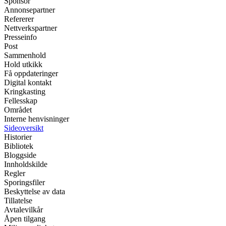
Sponsor
Annonsepartner
Refererer
Nettverkspartner
Presseinfo
Post
Sammenhold
Hold utkikk
Få oppdateringer
Digital kontakt
Kringkasting
Fellesskap
Området
Interne henvisninger
Sideoversikt
Historier
Bibliotek
Bloggside
Innholdskilde
Regler
Sporingsfiler
Beskyttelse av data
Tillatelse
Avtalevilkår
Åpen tilgang