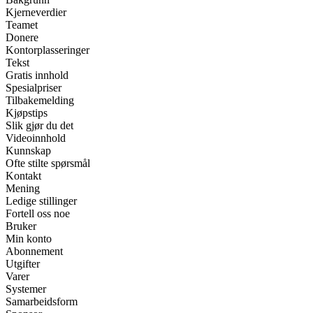
Kjerneverdier
Teamet
Donere
Kontorplasseringer
Tekst
Gratis innhold
Spesialpriser
Tilbakemelding
Kjøpstips
Slik gjør du det
Videoinnhold
Kunnskap
Ofte stilte spørsmål
Kontakt
Mening
Ledige stillinger
Fortell oss noe
Bruker
Min konto
Abonnement
Utgifter
Varer
Systemer
Samarbeidsform