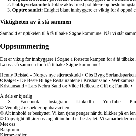
Lobbyvirksomhet:
Jobbe aktivt med politikere og beslutningsta
Opptre samlet:
Enighet blant innbyggere er viktig for å oppnå e
Viktigheten av å stå sammen
Samhold er nøkkelen til å få tilbake Søgne kommune. Når vi står samme
Oppsummering
Det er viktig for innbyggere i Søgne å fortsette kampen for å få tilba
La oss stå sammen for å få tilbake Søgne kommune!
Henny Reistad – Norges nye stjerneskudd
•
Obs Bygg Sørlandsparken: 
Ølsalget
•
De Beste Billige Restaurantene i Kristiansand
•
Webkamera p
Kristiansand
•
Lars Nehru Sand og Vilde Helljesen: Gift og Familie
•
Å dele er kjærlig
X
Facebook
Instagram
LinkedIn
YouTube
Pin
© Vennligst respekter opphavsretten.
© Alt innhold er beskyttet. Vi kan tjene penger når du klikker på en lenk
© Copyright tilhører oss og alt innhold er beskyttet. Vi samarbeider med
Møt oss
Bakgrunn
Kjerneverdier