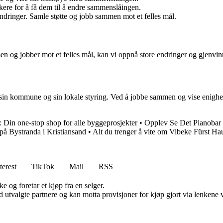
kere for å få dem til å endre sammenslåingen.
ndringer. Samle støtte og jobb sammen mot et felles mål.
n og jobber mot et felles mål, kan vi oppnå store endringer og gjenvin
ke sin kommune og sin lokale styring. Ved å jobbe sammen og vise enighe
Din one-stop shop for alle byggeprosjekter
•
Opplev Se Det Pianobar 
å Bystranda i Kristiansand
•
Alt du trenger å vite om Vibeke Fürst H
terest
TikTok
Mail
RSS
e og foretar et kjøp fra en selger.
 utvalgte partnere og kan motta provisjoner for kjøp gjort via lenkene vå