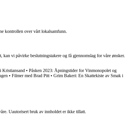
ne kontrollen over vårt lokalsamfunn.
t, kan vi påvirke beslutningstakere og få gjennomslag for våre ønsker.
i Kristiansand
•
Påsken 2023: Åpningstider for Vinmonopolet og
augen
•
Filmer med Brad Pitt
•
Grim Bakeri: En Skattekiste av Smak i
re. Uautorisert bruk av innholdet er ikke tillatt.