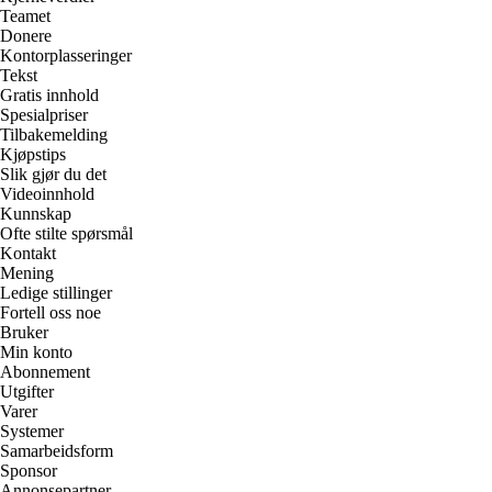
Teamet
Donere
Kontorplasseringer
Tekst
Gratis innhold
Spesialpriser
Tilbakemelding
Kjøpstips
Slik gjør du det
Videoinnhold
Kunnskap
Ofte stilte spørsmål
Kontakt
Mening
Ledige stillinger
Fortell oss noe
Bruker
Min konto
Abonnement
Utgifter
Varer
Systemer
Samarbeidsform
Sponsor
Annonsepartner