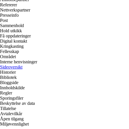
Refererer
Nettverkspartner
Presseinfo
Post
Sammenhold
Hold utkikk
Få oppdateringer
Digital kontakt
Kringkasting
Fellesskap
Området
Interne henvisninger
Sideoversikt
Historier
Bibliotek
Bloggside
Innholdskilde
Regler
Sporingsfiler
Beskyttelse av data
Tillatelse
Avtalevilkår
Åpen tilgang
Miljøvennlighet