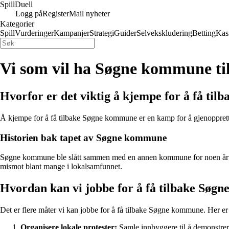
Spill
Duell
Logg på
Register
Mail nyheter
Kategorier
Spill
Vurderinger
Kampanjer
Strategi
Guider
Selvekskludering
Betting
Kas
Vi som vil ha Søgne kommune ti
Hvorfor er det viktig å kjempe for å få ti
Å kjempe for å få tilbake Søgne kommune er en kamp for å gjenopprette
Historien bak tapet av Søgne kommune
Søgne kommune ble slått sammen med en annen kommune for noen år tilbak
mismot blant mange i lokalsamfunnet.
Hvordan kan vi jobbe for å få tilbake Sø
Det er flere måter vi kan jobbe for å få tilbake Søgne kommune. Her er 
Organisere lokale protester:
Samle innbyggere til å demonstre