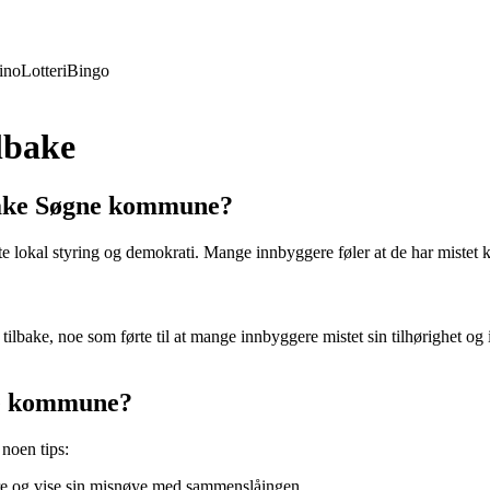
ino
Lotteri
Bingo
lbake
lbake Søgne kommune?
 lokal styring og demokrati. Mange innbyggere føler at de har mistet k
e, noe som førte til at mange innbyggere mistet sin tilhørighet og ide
gne kommune?
noen tips:
re og vise sin misnøye med sammenslåingen.