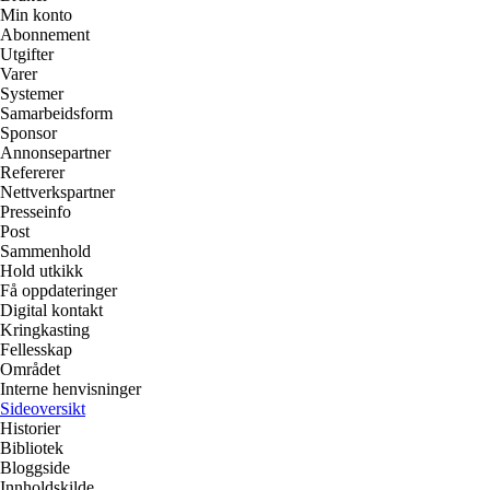
Min konto
Abonnement
Utgifter
Varer
Systemer
Samarbeidsform
Sponsor
Annonsepartner
Refererer
Nettverkspartner
Presseinfo
Post
Sammenhold
Hold utkikk
Få oppdateringer
Digital kontakt
Kringkasting
Fellesskap
Området
Interne henvisninger
Sideoversikt
Historier
Bibliotek
Bloggside
Innholdskilde