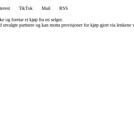
terest
TikTok
Mail
RSS
e og foretar et kjøp fra en selger.
 utvalgte partnere og kan motta provisjoner for kjøp gjort via lenkene vå