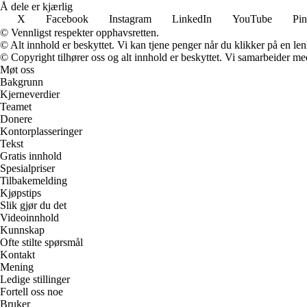
Å dele er kjærlig
X
Facebook
Instagram
LinkedIn
YouTube
Pin
© Vennligst respekter opphavsretten.
© Alt innhold er beskyttet. Vi kan tjene penger når du klikker på en lenk
© Copyright tilhører oss og alt innhold er beskyttet. Vi samarbeider med
Møt oss
Bakgrunn
Kjerneverdier
Teamet
Donere
Kontorplasseringer
Tekst
Gratis innhold
Spesialpriser
Tilbakemelding
Kjøpstips
Slik gjør du det
Videoinnhold
Kunnskap
Ofte stilte spørsmål
Kontakt
Mening
Ledige stillinger
Fortell oss noe
Bruker