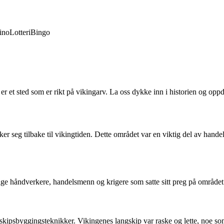
ino
Lotteri
Bingo
er et sted som er rikt på vikingarv. La oss dykke inn i historien og op
kker seg tilbake til vikingtiden. Dette området var en viktig del av ha
ge håndverkere, handelsmenn og krigere som satte sitt preg på området.
kipsbyggingsteknikker. Vikingenes langskip var raske og lette, noe som