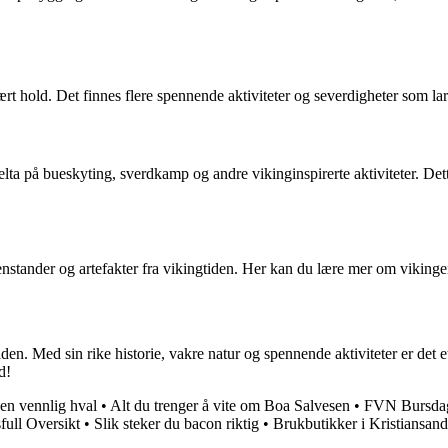
 hold. Det finnes flere spennende aktiviteter og severdigheter som lar 
lta på bueskyting, sverdkamp og andre vikinginspirerte aktiviteter. Dett
nstander og artefakter fra vikingtiden. Her kan du lære mer om vikingen
tiden. Med sin rike historie, vakre natur og spennende aktiviteter er det 
d!
en vennlig hval
•
Alt du trenger å vite om Boa Salvesen
•
FVN Bursdag 
full Oversikt
•
Slik steker du bacon riktig
•
Brukbutikker i Kristiansand