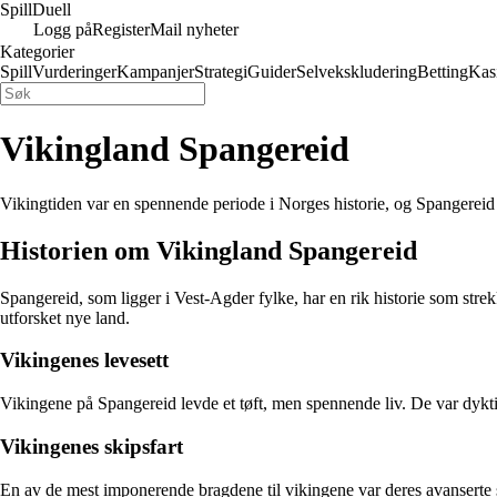
Spill
Duell
Logg på
Register
Mail nyheter
Kategorier
Spill
Vurderinger
Kampanjer
Strategi
Guider
Selvekskludering
Betting
Kas
Vikingland Spangereid
Vikingtiden var en spennende periode i Norges historie, og Spangereid 
Historien om Vikingland Spangereid
Spangereid, som ligger i Vest-Agder fylke, har en rik historie som stre
utforsket nye land.
Vikingenes levesett
Vikingene på Spangereid levde et tøft, men spennende liv. De var dykti
Vikingenes skipsfart
En av de mest imponerende bragdene til vikingene var deres avanserte s