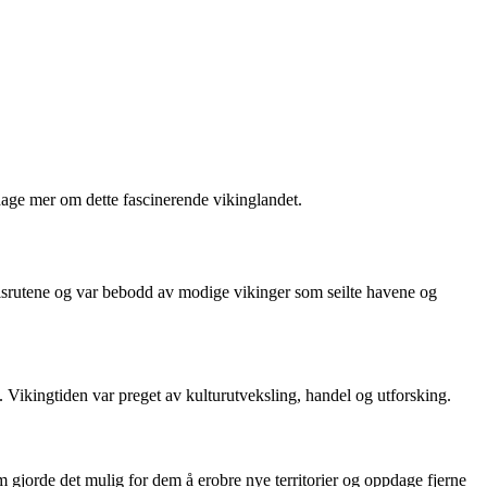
pdage mer om dette fascinerende vikinglandet.
ndelsrutene og var bebodd av modige vikinger som seilte havene og
 Vikingtiden var preget av kulturutveksling, handel og utforsking.
 gjorde det mulig for dem å erobre nye territorier og oppdage fjerne