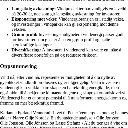
Langsiktig avkastning:
Vindprosjekter har vanligvis en levetid
på 20-30 år, noe som gir langsiktig avkastning for investorer.
Eksponering mot vekst:
Vindenergibransjen er i stadig vekst,
og investeringer i vindparker kan gi eksponering mot denne
veksten.
Grønn profil:
Investeringsmuligheter i vindenergi passer godt
for investorer som ønsker å ha en grønn profil og støtte
bærekraftige løsninger.
Diversifisering:
Å investere i vindenergi kan være en måte å
diversifisere porteføljen på og redusere risikoen.
Oppsummering
Vind nå, eller vind.nå, representerer muligheten til å dra nytte av
øyeblikket vindkraft produseres og er tilgjengelig. Ved å investere i
vindenergi kan vi ikke bare skape en bærekraftig energikilde, men
også bidra til å bekjempe klimaendringene og skape økonomisk vekst.
Vindenergi har et enormt potensial til å transformere energisektoren og
fremme en mer bærekraftig fremtid.
Karianne Førland Vennerød: Livet til Petter Vennerøds kone og hennes
alder
•
Narve Gilje Nordås: En dyptgående analyse
•
Olle Jønsson,
Olle Jonsson, Olle Jönsson og Lasse Stefanz
•
Alt du trenger å vite om