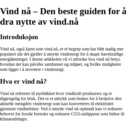
Vind nå – Den beste guiden for å
dra nytte av vind.nå
Introduksjon
Vind nå, også kjent som vind.nå, er et begrep som har blitt stadig mer
populært når det gjelder å utnytte vindenergi for å skape bærekraftige
energiløsninger. I denne artikkelen vil vi utforske hva vind nå betyr,
hvordan det kan påvirke samfunnet og miljøet, og hvilke muligheter
som ligger i å investere i vindenergi.
Hva er vind nå?
Vind nå refererer til øyeblikket hvor vindkraft produseres og er
tilgjengelig for bruk. Det er et uttrykk som brukes for å beskrive den
aktuelle mengden vindenergi som kan konverteres til elektrisitet
gjennom vindturbiner. Ved å utnytte vind nå optimalt kan vi redusere
behovet for fossile brensler og redusere CO2-utslippene som bidrar til
klimaendringer.