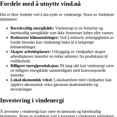
Fordele med å utnytte vind.nå
Det er flere fordeler ved å dra nytte av vindenergi. Noen av fordelene
inkluderer:
Bærekraftig energikilde:
Vindenergi er en fornybar og
bærekraftig energikilde som ikke forurenser luften eller vannet.
Reduserer klimaendringer:
Ved å redusere avhengigheten av
fossile brensler kan vindenergi bidra til å bekjempe
klimaendringer.
Skaper arbeidsplasser:
Utbygging av vindparker skaper
arbeidsplasser innenfor en rekke sektorer, fra produksjon til
vedlikehold.
Billigere energiproduksjon:
På lang sikt kan vindenergi være
en billigere energikilde sammenlignet med konvensjonelle
metoder.
Lokal økonomisk vekst:
Lokalsamfunn med vindparker kan
oppleve økonomisk vekst gjennom skatteinntekter og
investeringer.
Investering i vindenergi
Å investere i vindenergi kan være en lønnsom og bærekraftig
beslutning. Noen av fordelene ved å investere i vindenergi inkluderer: