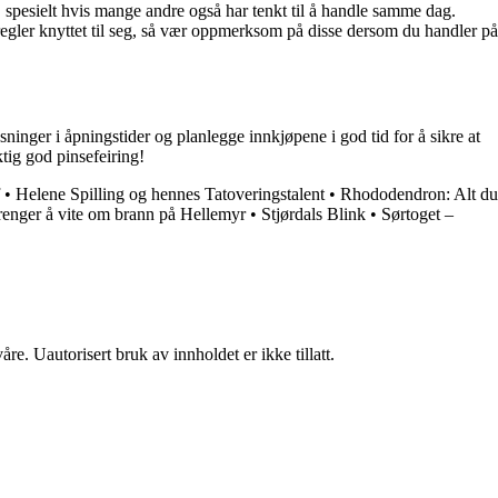
 spesielt hvis mange andre også har tenkt til å handle samme dag.
 regler knyttet til seg, så vær oppmerksom på disse dersom du handler på
nger i åpningstider og planlegge innkjøpene i god tid for å sikre at
tig god pinsefeiring!
•
Helene Spilling og hennes Tatoveringstalent
•
Rhododendron: Alt du
trenger å vite om brann på Hellemyr
•
Stjørdals Blink
•
Sørtoget –
re. Uautorisert bruk av innholdet er ikke tillatt.