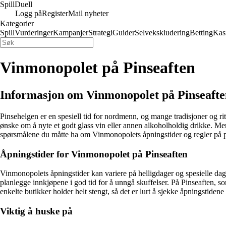
Spill
Duell
Logg på
Register
Mail nyheter
Kategorier
Spill
Vurderinger
Kampanjer
Strategi
Guider
Selvekskludering
Betting
Kas
Vinmonopolet på Pinseaften
Informasjon om Vinmonopolet på Pinseafte
Pinsehelgen er en spesiell tid for nordmenn, og mange tradisjoner og r
ønske om å nyte et godt glass vin eller annen alkoholholdig drikke. Me
spørsmålene du måtte ha om Vinmonopolets åpningstider og regler på 
Åpningstider for Vinmonopolet på Pinseaften
Vinmonopolets åpningstider kan variere på helligdager og spesielle dag
planlegge innkjøpene i god tid for å unngå skuffelser. På Pinseaften, 
enkelte butikker holder helt stengt, så det er lurt å sjekke åpningstide
Viktig å huske på