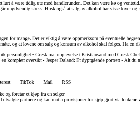
 lurt å være tidlig ute med handlerunden. Det kan være kø og ventetid,
ngår unødvendig stress. Husk også at salg av alkohol har visse lover og
gen for mange. Det er viktig å være oppmerksom på eventuelle begrensni
d måte, og at lovene om salg og konsum av alkohol skal følges. Ha en rik
ik personlighet
•
Gresk mat opplevelse i Kristiansand med Gresk Chef
– en komplett oversikt
•
Jesper Daland: Et dyptgående portrett
•
Alt du 
terest
TikTok
Mail
RSS
e og foretar et kjøp fra en selger.
 utvalgte partnere og kan motta provisjoner for kjøp gjort via lenkene vå