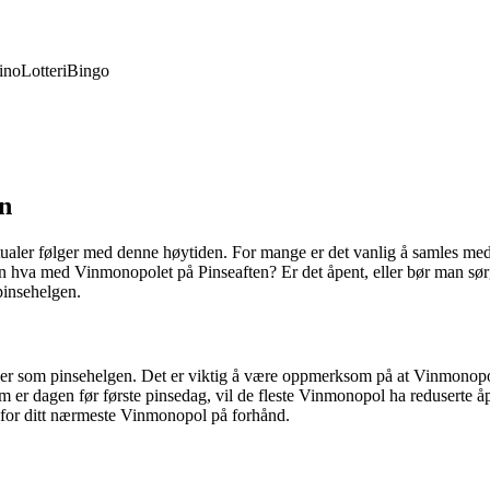
ino
Lotteri
Bingo
n
itualer følger med denne høytiden. For mange er det vanlig å samles me
n hva med Vinmonopolet på Pinseaften? Er det åpent, eller bør man sørge
pinsehelgen.
er som pinsehelgen. Det er viktig å være oppmerksom på at Vinmonopolet
som er dagen før første pinsedag, vil de fleste Vinmonopol ha reduserte
ne for ditt nærmeste Vinmonopol på forhånd.