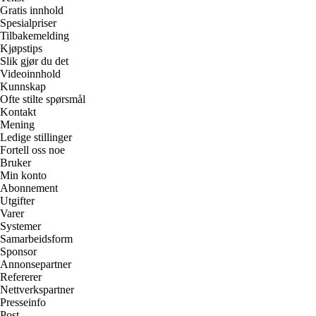
Gratis innhold
Spesialpriser
Tilbakemelding
Kjøpstips
Slik gjør du det
Videoinnhold
Kunnskap
Ofte stilte spørsmål
Kontakt
Mening
Ledige stillinger
Fortell oss noe
Bruker
Min konto
Abonnement
Utgifter
Varer
Systemer
Samarbeidsform
Sponsor
Annonsepartner
Refererer
Nettverkspartner
Presseinfo
Post