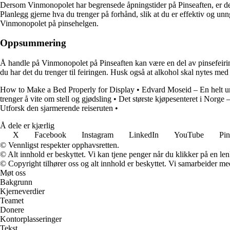
Dersom Vinmonopolet har begrensede åpningstider på Pinseaften, er det
Planlegg gjerne hva du trenger på forhånd, slik at du er effektiv og un
Vinmonopolet på pinsehelgen.
Oppsummering
Å handle på Vinmonopolet på Pinseaften kan være en del av pinsefeirin
du har det du trenger til feiringen. Husk også at alkohol skal nytes me
How to Make a Bed Properly for Display
•
Edvard Moseid – En helt un
trenger å vite om stell og gjødsling
•
Det største kjøpesenteret i Norge 
Utforsk den sjarmerende reiseruten
•
Å dele er kjærlig
X
Facebook
Instagram
LinkedIn
YouTube
Pin
© Vennligst respekter opphavsretten.
© Alt innhold er beskyttet. Vi kan tjene penger når du klikker på en lenk
© Copyright tilhører oss og alt innhold er beskyttet. Vi samarbeider med
Møt oss
Bakgrunn
Kjerneverdier
Teamet
Donere
Kontorplasseringer
Tekst