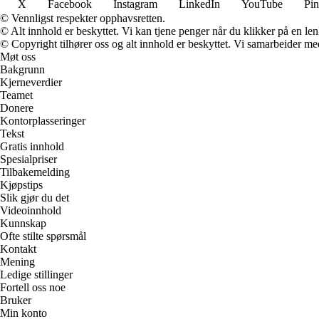
X
Facebook
Instagram
LinkedIn
YouTube
Pin
© Vennligst respekter opphavsretten.
© Alt innhold er beskyttet. Vi kan tjene penger når du klikker på en lenk
© Copyright tilhører oss og alt innhold er beskyttet. Vi samarbeider med
Møt oss
Bakgrunn
Kjerneverdier
Teamet
Donere
Kontorplasseringer
Tekst
Gratis innhold
Spesialpriser
Tilbakemelding
Kjøpstips
Slik gjør du det
Videoinnhold
Kunnskap
Ofte stilte spørsmål
Kontakt
Mening
Ledige stillinger
Fortell oss noe
Bruker
Min konto