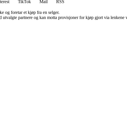
terest
TikTok
Mail
RSS
e og foretar et kjøp fra en selger.
 utvalgte partnere og kan motta provisjoner for kjøp gjort via lenkene vå