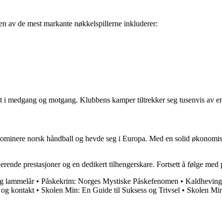
oen av de mest markante nøkkelspillerne inkluderer:
et i medgang og motgang. Klubbens kamper tiltrekker seg tusenvis av enga
ominere norsk håndball og hevde seg i Europa. Med en solid økonomisk pl
nerende prestasjoner og en dedikert tilhengerskare. Fortsett å følge med
og lammelår
•
Påskekrim: Norges Mystiske Påskefenomen
•
Kaldheving:
og kontakt
•
Skolen Min: En Guide til Suksess og Trivsel
•
Skolen Min