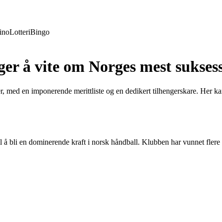
ino
Lotteri
Bingo
nger å vite om Norges mest sukse
 med en imponerende merittliste og en dedikert tilhengerskare. Her kan 
 å bli en dominerende kraft i norsk håndball. Klubben har vunnet flere n