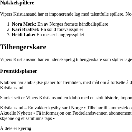
Nøkkelspillere
Vipers Kristiansand har et imponerende lag med talentfulle spillere. N
Nora Mørk:
En av Norges fremste håndballspillere
Kari Brattset:
En solid forsvarsspiller
Heidi Løke:
En mester i angrepsspillet
Tilhengerskare
Vipers Kristiansand har en lidenskapelig tilhengerskare som støtter lag
Fremtidsplaner
Klubben har ambisiøse planer for fremtiden, med mål om å fortsette å d
Kristiansand.
Samlet sett er Vipers Kristiansand en klubb med en stolt historie, impo
Kristiansand – En vakker kystby sør i Norge
•
Tilbehør til lammestek 
Aktuelle Nyheter
•
Få informasjon om Fædrelandsvennen abonnement 
skjebne og et samfunns taps
•
Å dele er kjærlig