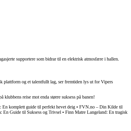
sjerte supportere som bidrar til en elektrisk atmosfære i hallen.
attform og et talentfullt lag, ser fremtiden lys ut for Vipers
 på klubbens reise mot enda større suksess på banen!
 En komplett guide til perfekt hevet deig
•
FVN.no – Din Kilde til
: En Guide til Suksess og Trivsel
•
Finn Matre Langeland: En tragisk