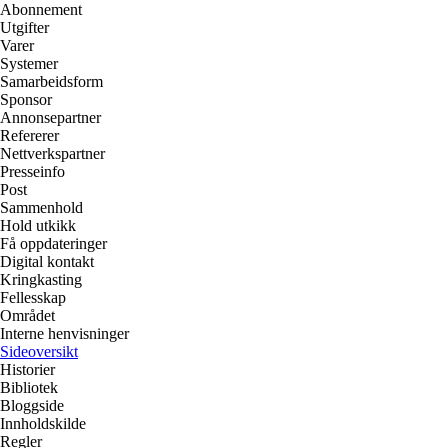
Abonnement
Utgifter
Varer
Systemer
Samarbeidsform
Sponsor
Annonsepartner
Refererer
Nettverkspartner
Presseinfo
Post
Sammenhold
Hold utkikk
Få oppdateringer
Digital kontakt
Kringkasting
Fellesskap
Området
Interne henvisninger
Sideoversikt
Historier
Bibliotek
Bloggside
Innholdskilde
Regler