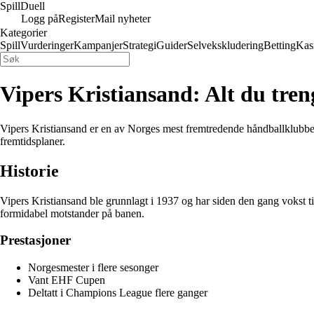
Spill
Duell
Logg på
Register
Mail nyheter
Kategorier
Spill
Vurderinger
Kampanjer
Strategi
Guider
Selvekskludering
Betting
Kas
Vipers Kristiansand: Alt du tre
Vipers Kristiansand er en av Norges mest fremtredende håndballklubber,
fremtidsplaner.
Historie
Vipers Kristiansand ble grunnlagt i 1937 og har siden den gang vokst til
formidabel motstander på banen.
Prestasjoner
Norgesmester i flere sesonger
Vant EHF Cupen
Deltatt i Champions League flere ganger