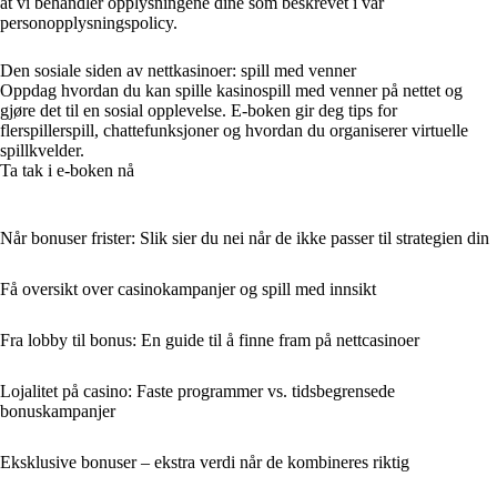
at vi behandler opplysningene dine som beskrevet i vår
personopplysningspolicy.
Den sosiale siden av nettkasinoer: spill med venner
Oppdag hvordan du kan spille kasinospill med venner på nettet og
gjøre det til en sosial opplevelse. E-boken gir deg tips for
flerspillerspill, chattefunksjoner og hvordan du organiserer virtuelle
spillkvelder.
Ta tak i e-boken nå
Når bonuser frister: Slik sier du nei når de ikke passer til strategien din
Få oversikt over casinokampanjer og spill med innsikt
Fra lobby til bonus: En guide til å finne fram på nettcasinoer
Lojalitet på casino: Faste programmer vs. tidsbegrensede
bonuskampanjer
Eksklusive bonuser – ekstra verdi når de kombineres riktig