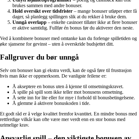
brukes sammen med andre bonuser.
Hold oversikt over tidsfrister
– mange bonuser utløper etter få
dager, så planlegg spillingen slik at du rekker å bruke dem.
Unngå overlapp
– enkelte casinoer tillater ikke at flere bonuser
er aktive samtidig. Fullfør én bonus før du aktiverer den neste.
Ved å kombinere bonuser med omtanke kan du forlenge spilletiden og
øke sjansene for gevinst – uten å overskride budsjettet ditt.
Fallgruver du bør unngå
Selv om bonuser kan gi ekstra verdi, kan de også føre til frustrasjon
hvis man ikke er oppmerksom. De vanligste feilene er:
Å akseptere en bonus uten å kjenne til omsetningskravet.
Å spille på spill som ikke teller mot bonusens omsetning.
Å sette inn for lite eller for mye i forhold til bonusbetingelsene.
Å glemme å aktivere bonuskoden i tide.
Et godt råd er å velge kvalitet fremfor kvantitet. En mindre bonus med
rettferdige vilkår kan ofte være mer verdt enn en stor bonus med
urimelige krav.
Ansvarlig spill – den viktigste bonusen av