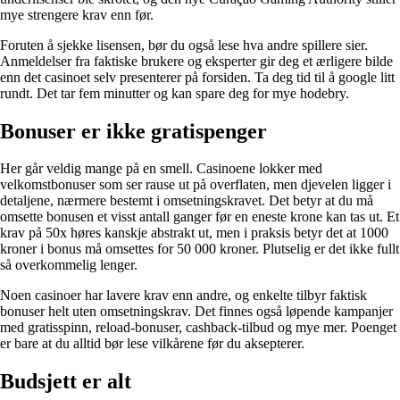
mye strengere krav enn før.
Foruten å sjekke lisensen, bør du også lese hva andre spillere sier.
Anmeldelser fra faktiske brukere og eksperter gir deg et ærligere bilde
enn det casinoet selv presenterer på forsiden. Ta deg tid til å google litt
rundt. Det tar fem minutter og kan spare deg for mye hodebry.
Bonuser er ikke gratispenger
Her går veldig mange på en smell. Casinoene lokker med
velkomstbonuser som ser rause ut på overflaten, men djevelen ligger i
detaljene, nærmere bestemt i omsetningskravet. Det betyr at du må
omsette bonusen et visst antall ganger før en eneste krone kan tas ut. Et
krav på 50x høres kanskje abstrakt ut, men i praksis betyr det at 1000
kroner i bonus må omsettes for 50 000 kroner. Plutselig er det ikke fullt
så overkommelig lenger.
Noen casinoer har lavere krav enn andre, og enkelte tilbyr faktisk
bonuser helt uten omsetningskrav. Det finnes også løpende kampanjer
med gratisspinn, reload-bonuser, cashback-tilbud og mye mer. Poenget
er bare at du alltid bør lese vilkårene før du aksepterer.
Budsjett er alt