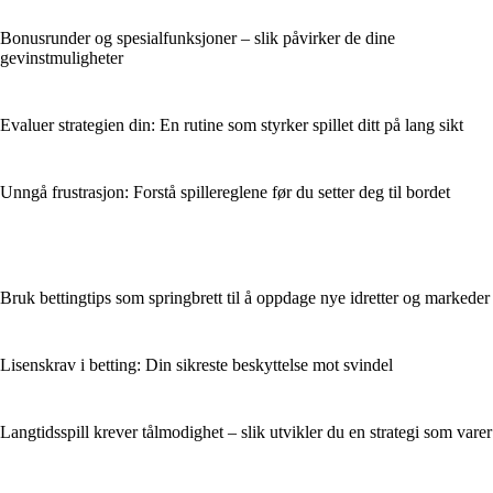
Bonusrunder og spesialfunksjoner – slik påvirker de dine
gevinstmuligheter
Evaluer strategien din: En rutine som styrker spillet ditt på lang sikt
Unngå frustrasjon: Forstå spillereglene før du setter deg til bordet
Bruk bettingtips som springbrett til å oppdage nye idretter og markeder
Lisenskrav i betting: Din sikreste beskyttelse mot svindel
Langtidsspill krever tålmodighet – slik utvikler du en strategi som varer