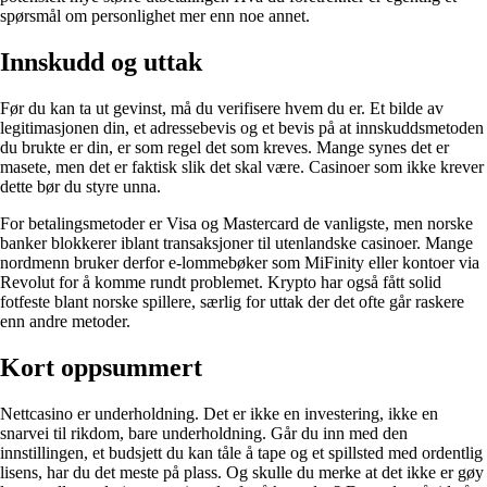
spørsmål om personlighet mer enn noe annet.
Innskudd og uttak
Før du kan ta ut gevinst, må du verifisere hvem du er. Et bilde av
legitimasjonen din, et adressebevis og et bevis på at innskuddsmetoden
du brukte er din, er som regel det som kreves. Mange synes det er
masete, men det er faktisk slik det skal være. Casinoer som ikke krever
dette bør du styre unna.
For betalingsmetoder er Visa og Mastercard de vanligste, men norske
banker blokkerer iblant transaksjoner til utenlandske casinoer. Mange
nordmenn bruker derfor e-lommebøker som MiFinity eller kontoer via
Revolut for å komme rundt problemet. Krypto har også fått solid
fotfeste blant norske spillere, særlig for uttak der det ofte går raskere
enn andre metoder.
Kort oppsummert
Nettcasino er underholdning. Det er ikke en investering, ikke en
snarvei til rikdom, bare underholdning. Går du inn med den
innstillingen, et budsjett du kan tåle å tape og et spillsted med ordentlig
lisens, har du det meste på plass. Og skulle du merke at det ikke er gøy