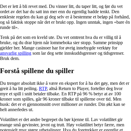
Det er lett å bli revet med. Du vinner litt, du taper litt, og før du vet
ordet av det har du satt inn mer enn du egentlig hadde tenkt. Den
enkleste regelen du kan gi deg selv er å bestemme et beløp på forhånd,
og så faktisk stoppe når det er brukt opp. Ingen unntak, ingen «bare én
runde til».
Tenk på det som en kveld ute. Du vet omtrent hva du er villig til å
bruke, og du drar hjem når lommeboka sier stopp. Samme prinsipp
gjelder her. Mange casinoer har for øvrig innebygde verktøy for
ansvarlig spilling
som lar deg sette innskuddsgrenser og tidsgrenser.
Bruk dem.
Forstå spillene du spiller
Du trenger absolutt ikke å være en ekspert for å ha det gøy, men det er
greit å ha litt peiling.
RTP
, altså Return to Player, forteller deg hvor
mye et spill i snitt betaler tilbake. En RTP på 96 % betyr at av 100
kroner som spilles, går 96 kroner tilbake til spillerne over tid. Men
husk: det er et gjennomsnitt over millioner av runder. Din økt kan se
helt annerledes ut.
Volatilitet er det andre begrepet du bør kjenne til. Lav volatilitet gir
mange små gevinster, jevnt og trutt. Høy volatilitet betyr færre, men
potensielt mye større utbetalinger. Hva du foretrekker er egentlig et