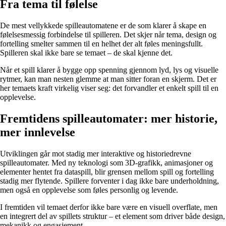
Fra tema til følelse
De mest vellykkede spilleautomatene er de som klarer å skape en
følelsesmessig forbindelse til spilleren. Det skjer når tema, design og
fortelling smelter sammen til en helhet der alt føles meningsfullt.
Spilleren skal ikke bare se temaet – de skal kjenne det.
Når et spill klarer å bygge opp spenning gjennom lyd, lys og visuelle
rytmer, kan man nesten glemme at man sitter foran en skjerm. Det er
her temaets kraft virkelig viser seg: det forvandler et enkelt spill til en
opplevelse.
Fremtidens spilleautomater: mer historie,
mer innlevelse
Utviklingen går mot stadig mer interaktive og historiedrevne
spilleautomater. Med ny teknologi som 3D-grafikk, animasjoner og
elementer hentet fra dataspill, blir grensen mellom spill og fortelling
stadig mer flytende. Spillere forventer i dag ikke bare underholdning,
men også en opplevelse som føles personlig og levende.
I fremtiden vil temaet derfor ikke bare være en visuell overflate, men
en integrert del av spillets struktur – et element som driver både design,
mekanikk og engasjement.