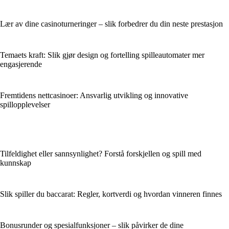
Lær av dine casinoturneringer – slik forbedrer du din neste prestasjon
Temaets kraft: Slik gjør design og fortelling spilleautomater mer
engasjerende
Fremtidens nettcasinoer: Ansvarlig utvikling og innovative
spillopplevelser
Tilfeldighet eller sannsynlighet? Forstå forskjellen og spill med
kunnskap
Slik spiller du baccarat: Regler, kortverdi og hvordan vinneren finnes
Bonusrunder og spesialfunksjoner – slik påvirker de dine