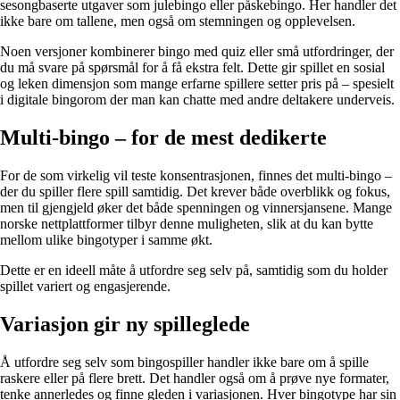
sesongbaserte utgaver som julebingo eller påskebingo. Her handler det
ikke bare om tallene, men også om stemningen og opplevelsen.
Noen versjoner kombinerer bingo med quiz eller små utfordringer, der
du må svare på spørsmål for å få ekstra felt. Dette gir spillet en sosial
og leken dimensjon som mange erfarne spillere setter pris på – spesielt
i digitale bingorom der man kan chatte med andre deltakere underveis.
Multi-bingo – for de mest dedikerte
For de som virkelig vil teste konsentrasjonen, finnes det multi-bingo –
der du spiller flere spill samtidig. Det krever både overblikk og fokus,
men til gjengjeld øker det både spenningen og vinnersjansene. Mange
norske nettplattformer tilbyr denne muligheten, slik at du kan bytte
mellom ulike bingotyper i samme økt.
Dette er en ideell måte å utfordre seg selv på, samtidig som du holder
spillet variert og engasjerende.
Variasjon gir ny spilleglede
Å utfordre seg selv som bingospiller handler ikke bare om å spille
raskere eller på flere brett. Det handler også om å prøve nye formater,
tenke annerledes og finne gleden i variasjonen. Hver bingotype har sin