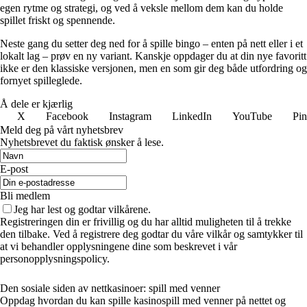
egen rytme og strategi, og ved å veksle mellom dem kan du holde
spillet friskt og spennende.
Neste gang du setter deg ned for å spille bingo – enten på nett eller i et
lokalt lag – prøv en ny variant. Kanskje oppdager du at din nye favoritt
ikke er den klassiske versjonen, men en som gir deg både utfordring og
fornyet spilleglede.
Å dele er kjærlig
X
Facebook
Instagram
LinkedIn
YouTube
Pin
Meld deg på vårt nyhetsbrev
Nyhetsbrevet du faktisk ønsker å lese.
E-post
Bli medlem
Jeg har lest og godtar vilkårene.
Registreringen din er frivillig og du har alltid muligheten til å trekke
den tilbake. Ved å registrere deg godtar du våre vilkår og samtykker til
at vi behandler opplysningene dine som beskrevet i vår
personopplysningspolicy.
Den sosiale siden av nettkasinoer: spill med venner
Oppdag hvordan du kan spille kasinospill med venner på nettet og