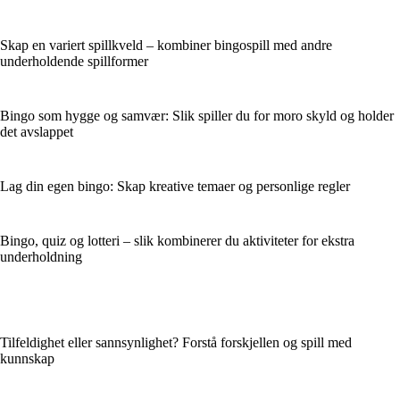
Skap en variert spillkveld – kombiner bingospill med andre
underholdende spillformer
Bingo som hygge og samvær: Slik spiller du for moro skyld og holder
det avslappet
Lag din egen bingo: Skap kreative temaer og personlige regler
Bingo, quiz og lotteri – slik kombinerer du aktiviteter for ekstra
underholdning
Tilfeldighet eller sannsynlighet? Forstå forskjellen og spill med
kunnskap