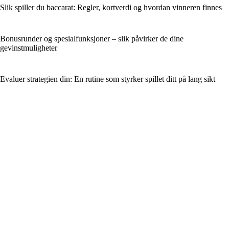
Slik spiller du baccarat: Regler, kortverdi og hvordan vinneren finnes
Bonusrunder og spesialfunksjoner – slik påvirker de dine
gevinstmuligheter
Evaluer strategien din: En rutine som styrker spillet ditt på lang sikt